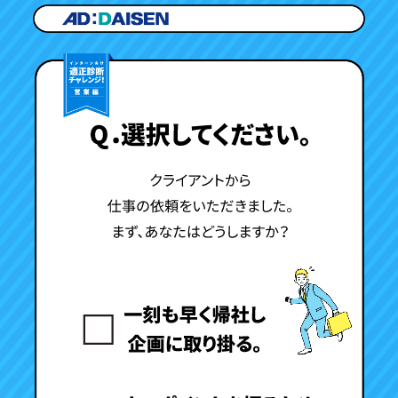
コ
ナ
ン
ビ
テ
ゲ
ン
ー
ツ
シ
へ
ョ
ス
ン
キ
に
ッ
移
プ
動